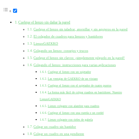
Cuelgue el lienzo sin dañar la pared
Cuelgue el lienzo sin taladrar, atornillar y sin agujeros en la pared
El colgador de cuadros para lienzos y bastidores
LienzoGAEKKO
Colgando un lienzo: consejos y trucos
Cuelgue el lienzo sin clavos: ¡simplemente péguelo en la pared!
Colgando el lienzo: instrucciones para varias aplicaciones
Cuelgue el lienzo con un sujetador
Las ventajas de GAEKKO de un vistazo
Cuelgue el lienzo con el sujetador de cuatro puntos
La forma más fácil de colgar cuadros en bastidores: Nuestro
LienzoGAEKKO
Lienzo colgante con alambre para cuadros
Cuelgue el lienzo con una cuerda o un cordel
Lienzo colgante con rieles de galería
Colgar un cuadro sin bastidor
Colgar un cuadro en una pendiente