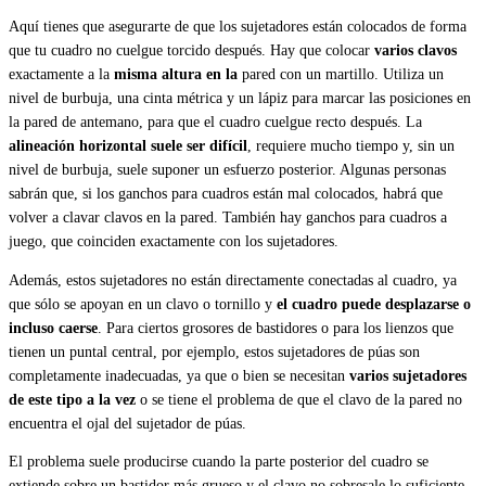
Aquí tienes que asegurarte de que los sujetadores están colocados de forma
que tu cuadro no cuelgue torcido después. Hay que colocar
varios clavos
exactamente a la
misma altura en la
pared con un martillo. Utiliza un
nivel de burbuja, una cinta métrica y un lápiz para marcar las posiciones en
la pared de antemano, para que el cuadro cuelgue recto después. La
alineación horizontal suele ser difícil
, requiere mucho tiempo y, sin un
nivel de burbuja, suele suponer un esfuerzo posterior. Algunas personas
sabrán que, si los ganchos para cuadros están mal colocados, habrá que
volver a clavar clavos en la pared. También hay ganchos para cuadros a
juego, que coinciden exactamente con los sujetadores.
Además, estos sujetadores no están directamente conectadas al cuadro, ya
que sólo se apoyan en un clavo o tornillo y
el cuadro puede desplazarse o
incluso caerse
. Para ciertos grosores de bastidores o para los lienzos que
tienen un puntal central, por ejemplo, estos sujetadores de púas son
completamente inadecuadas, ya que o bien se necesitan
varios sujetadores
de este tipo a la vez
o se tiene el problema de que el clavo de la pared no
encuentra el ojal del sujetador de púas.
El problema suele producirse cuando la parte posterior del cuadro se
extiende sobre un bastidor más grueso y el clavo no sobresale lo suficiente