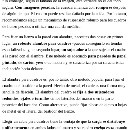
Sin embargo, según el tamaño de la imagen, esta variante no es del todo
segura.
Con imágenes pesadas, la cuerda
amenaza con
romperse
después
de algún tiempo. El cuadro puede resultar dañado por la caída. Por lo tanto,
recomendamos elegir un mecanismo de suspensión robusto para los cuadros
de lienzo pesados o utilizar una cuerda metálica.
Para fijar un lienzo a la pared con alambre, necesitas dos cosas: en primer
lugar, un
robusto alambre para cuadros
-puedes conseguirlo en tiendas
especializadas- y, en segundo lugar,
un sujetador a
la que sujetar el cuadro
a la pared con el alambre. Este método es adecuado
para paredes de papel
pintado
, de
cartón-yeso
o de madera y se caracteriza por su característica
inclinación hacia delante.
El alambre para cuadros es, por lo tanto, otro método popular para fijar el
cuadro o el bastidor a la pared. Hecho de metal, el cable es una forma muy
sencilla de fijación. El alambre del cuadro se
fija a dos sujetadores
redondos
,
ojales o tornillos
en los laterales del marco o en la parte
posterior del bastidor. Como alternativa, puede fijar placas de ojetes u hojas
de metal en el lateral del bastidor del lienzo.
Elegir un cable para cuadros tiene la ventaja de que la
carga se distribuye
uniformemente
en ambos lados del marco y su cuadro
cuelga recto
cuando