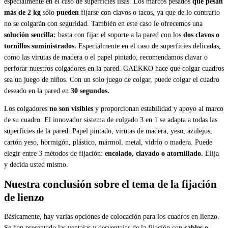
especialmente en el caso de superficies lisas. Los marcos pesados
que pesan
más de 2 kg
sólo
pueden
fijarse con clavos o tacos, ya que de lo contrario
no se colgarán con seguridad. También en este caso le ofrecemos una
solución sencilla:
basta con fijar el soporte a la pared con los
dos clavos o
tornillos suministrados.
Especialmente en el caso de superficies delicadas,
como las virutas de madera o el papel pintado, recomendamos clavar o
perforar nuestros colgadores en la pared. GAEKKO hace que colgar cuadros
sea un juego de niños. Con un solo juego de colgar, puede colgar el cuadro
deseado en la pared en
30 segundos.
Los colgadores
no son visibles
y proporcionan estabilidad y apoyo al marco
de su cuadro. El innovador sistema de colgado 3 en 1 se adapta a todas las
superficies de la pared: Papel pintado, virutas de madera, yeso, azulejos,
cartón yeso, hormigón, plástico, mármol, metal, vidrio o madera. Puede
elegir entre 3 métodos de fijación:
encolado, clavado o atornillado.
Elija
y decida usted mismo.
Nuestra conclusión sobre el tema de la fijación
de lienzo
Básicamente, hay varias opciones de colocación para los cuadros en lienzo.
Se han presentado las ventajas y desventajas de la fijación con
cables o