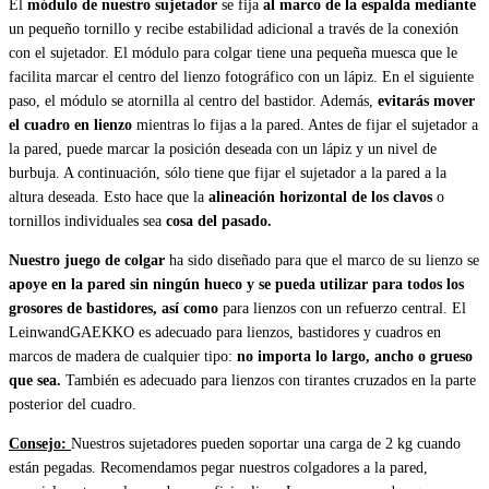
El
módulo de nuestro sujetador
se fija
al marco de la espalda mediante
un pequeño tornillo y recibe estabilidad adicional a través de la conexión
con el sujetador. El módulo para colgar tiene una pequeña muesca que le
facilita marcar el centro del lienzo fotográfico con un lápiz. En el siguiente
paso, el módulo se atornilla al centro del bastidor. Además,
evitarás mover
el cuadro en lienzo
mientras lo fijas a la pared. Antes de fijar el sujetador a
la pared, puede marcar la posición deseada con un lápiz y un nivel de
burbuja. A continuación, sólo tiene que fijar el sujetador a la pared a la
altura deseada. Esto hace que la
alineación horizontal de los clavos
o
tornillos individuales sea
cosa del pasado.
Nuestro juego de colgar
ha sido diseñado para que el marco de su lienzo se
apoye en la pared sin ningún hueco y se pueda utilizar para todos los
grosores de bastidores, así como
para lienzos con un refuerzo central. El
LeinwandGAEKKO es adecuado para lienzos, bastidores y cuadros en
marcos de madera de cualquier tipo:
no importa lo largo, ancho o grueso
que sea.
También es adecuado para lienzos con tirantes cruzados en la parte
posterior del cuadro.
Consejo:
Nuestros sujetadores pueden soportar una carga de 2 kg cuando
están pegadas. Recomendamos pegar nuestros colgadores a la pared,