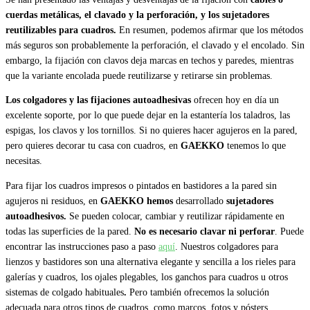
cuerdas metálicas, el clavado y la perforación, y los sujetadores
reutilizables para cuadros.
En resumen, podemos afirmar que los métodos
más seguros son probablemente la perforación, el clavado y el encolado. Sin
embargo, la fijación con clavos deja marcas en techos y paredes, mientras
que la variante encolada puede reutilizarse y retirarse sin problemas.
Los colgadores y las fijaciones autoadhesivas
ofrecen hoy en día un
excelente soporte, por lo que puede dejar en la estantería los taladros, las
espigas, los clavos y los tornillos. Si no quieres hacer agujeros en la pared,
pero quieres decorar tu casa con cuadros, en
GAEKKO
tenemos lo que
necesitas.
Para fijar los cuadros impresos o pintados en bastidores a la pared sin
agujeros ni residuos, en
GAEKKO hemos
desarrollado
sujetadores
autoadhesivos.
Se pueden colocar, cambiar y reutilizar rápidamente en
todas las superficies de la pared.
No es necesario clavar ni perforar
. Puede
encontrar las instrucciones paso a paso
aquí
. Nuestros colgadores para
lienzos y bastidores son una alternativa elegante y sencilla a los rieles para
galerías y cuadros, los ojales plegables, los ganchos para cuadros u otros
sistemas de colgado habituales
.
Pero también ofrecemos la solución
adecuada para otros tipos de cuadros, como marcos, fotos y pósters.