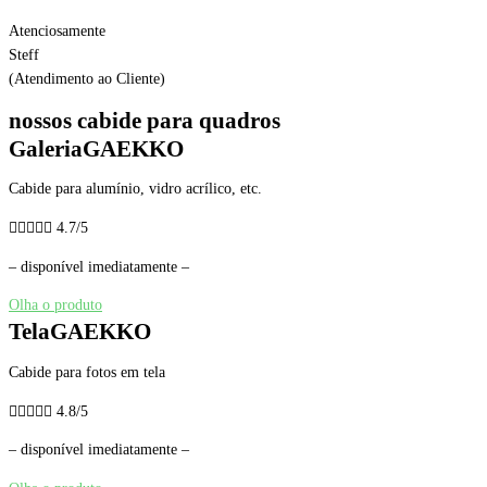
Atenciosamente
Steff
(Atendimento ao Cliente)
nossos cabide para quadros
GaleriaGAEKKO
Cabide para alumínio, vidro acrílico, etc.





4.7/5
– disponível imediatamente –
Olha o produto
TelaGAEKKO
Cabide para fotos em tela





4.8/5
– disponível imediatamente –