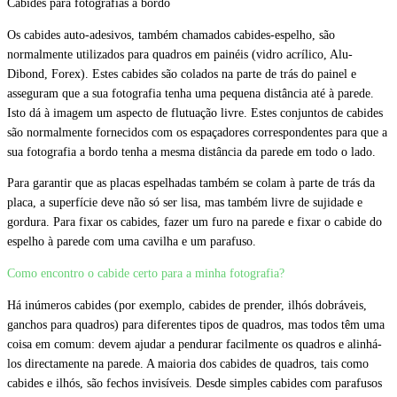
Cabides para fotografias a bordo
Os cabides auto-adesivos, também chamados cabides-espelho, são
normalmente utilizados para quadros em painéis (vidro acrílico, Alu-
Dibond, Forex). Estes cabides são colados na parte de trás do painel e
asseguram que a sua fotografia tenha uma pequena distância até à parede.
Isto dá à imagem um aspecto de flutuação livre. Estes conjuntos de cabides
são normalmente fornecidos com os espaçadores correspondentes para que a
sua fotografia a bordo tenha a mesma distância da parede em todo o lado.
Para garantir que as placas espelhadas também se colam à parte de trás da
placa, a superfície deve não só ser lisa, mas também livre de sujidade e
gordura. Para fixar os cabides, fazer um furo na parede e fixar o cabide do
espelho à parede com uma cavilha e um parafuso.
Como encontro o cabide certo para a minha fotografia?
Há inúmeros cabides (por exemplo, cabides de prender, ilhós dobráveis,
ganchos para quadros) para diferentes tipos de quadros, mas todos têm uma
coisa em comum: devem ajudar a pendurar facilmente os quadros e alinhá-
los directamente na parede. A maioria dos cabides de quadros, tais como
cabides e ilhós, são fechos invisíveis. Desde simples cabides com parafusos