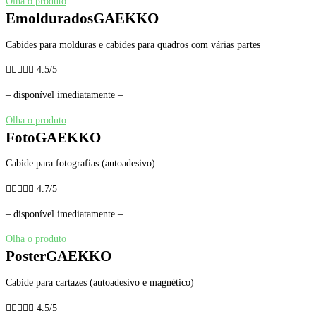
Olha o produto
EmolduradosGAEKKO
Cabides para molduras e cabides para quadros com várias partes





4.5/5
– disponível imediatamente –
Olha o produto
FotoGAEKKO
Cabide para fotografias (autoadesivo)





4.7/5
– disponível imediatamente –
Olha o produto
PosterGAEKKO
Cabide para cartazes (autoadesivo e magnético)





4.5/5