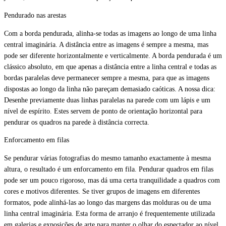
Pendurado nas arestas
Com a borda pendurada, alinha-se todas as imagens ao longo de uma linha
central imaginária. A distância entre as imagens é sempre a mesma, mas
pode ser diferente horizontalmente e verticalmente. A borda pendurada é um
clássico absoluto, em que apenas a distância entre a linha central e todas as
bordas paralelas deve permanecer sempre a mesma, para que as imagens
dispostas ao longo da linha não pareçam demasiado caóticas. A nossa dica:
Desenhe previamente duas linhas paralelas na parede com um lápis e um
nível de espírito. Estes servem de ponto de orientação horizontal para
pendurar os quadros na parede à distância correcta.
Enforcamento em filas
Se pendurar várias fotografias do mesmo tamanho exactamente à mesma
altura, o resultado é um enforcamento em fila. Pendurar quadros em filas
pode ser um pouco rigoroso, mas dá uma certa tranquilidade a quadros com
cores e motivos diferentes. Se tiver grupos de imagens em diferentes
formatos, pode alinhá-las ao longo das margens das molduras ou de uma
linha central imaginária. Esta forma de arranjo é frequentemente utilizada
em galerias e exposições de arte para manter o olhar do espectador ao nível