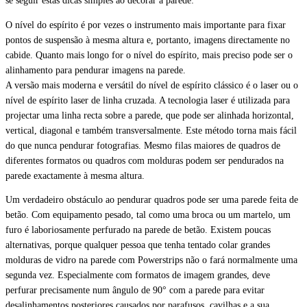
se seguir estas dicas simples ao decorar a parede:
O nível do espírito é por vezes o instrumento mais importante para fixar
pontos de suspensão à mesma altura e, portanto, imagens directamente no
cabide. Quanto mais longo for o nível do espírito, mais preciso pode ser o
alinhamento para pendurar imagens na parede.
A versão mais moderna e versátil do nível de espírito clássico é o laser ou o
nível de espírito laser de linha cruzada. A tecnologia laser é utilizada para
projectar uma linha recta sobre a parede, que pode ser alinhada horizontal,
vertical, diagonal e também transversalmente. Este método torna mais fácil
do que nunca pendurar fotografias. Mesmo filas maiores de quadros de
diferentes formatos ou quadros com molduras podem ser pendurados na
parede exactamente à mesma altura.
Um verdadeiro obstáculo ao pendurar quadros pode ser uma parede feita de
betão. Com equipamento pesado, tal como uma broca ou um martelo, um
furo é laboriosamente perfurado na parede de betão. Existem poucas
alternativas, porque qualquer pessoa que tenha tentado colar grandes
molduras de vidro na parede com Powerstrips não o fará normalmente uma
segunda vez. Especialmente com formatos de imagem grandes, deve
perfurar precisamente num ângulo de 90° com a parede para evitar
desalinhamentos posteriores causados por parafusos, cavilhas e a sua