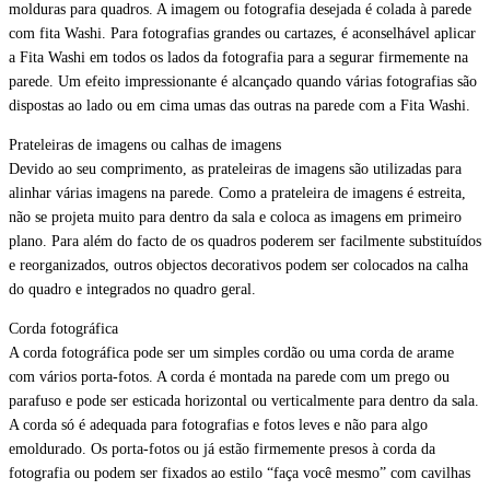
molduras para quadros. A imagem ou fotografia desejada é colada à parede
com fita Washi. Para fotografias grandes ou cartazes, é aconselhável aplicar
a Fita Washi em todos os lados da fotografia para a segurar firmemente na
parede. Um efeito impressionante é alcançado quando várias fotografias são
dispostas ao lado ou em cima umas das outras na parede com a Fita Washi.
Prateleiras de imagens ou calhas de imagens
Devido ao seu comprimento, as prateleiras de imagens são utilizadas para
alinhar várias imagens na parede. Como a prateleira de imagens é estreita,
não se projeta muito para dentro da sala e coloca as imagens em primeiro
plano. Para além do facto de os quadros poderem ser facilmente substituídos
e reorganizados, outros objectos decorativos podem ser colocados na calha
do quadro e integrados no quadro geral.
Corda fotográfica
A corda fotográfica pode ser um simples cordão ou uma corda de arame
com vários porta-fotos. A corda é montada na parede com um prego ou
parafuso e pode ser esticada horizontal ou verticalmente para dentro da sala.
A corda só é adequada para fotografias e fotos leves e não para algo
emoldurado. Os porta-fotos ou já estão firmemente presos à corda da
fotografia ou podem ser fixados ao estilo “faça você mesmo” com cavilhas