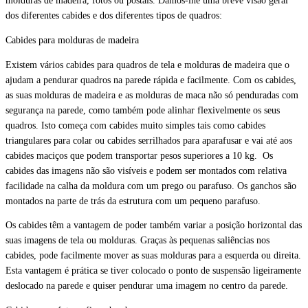
molduras de madeira, fotos ou postais. Damos-lhe uma breve visão geral
dos diferentes cabides e dos diferentes tipos de quadros:
Cabides para molduras de madeira
Existem vários cabides para quadros de tela e molduras de madeira que o
ajudam a pendurar quadros na parede rápida e facilmente. Com os cabides,
as suas molduras de madeira e as molduras de maca não só penduradas com
segurança na parede, como também pode alinhar flexivelmente os seus
quadros. Isto começa com cabides muito simples tais como cabides
triangulares para colar ou cabides serrilhados para aparafusar e vai até aos
cabides maciços que podem transportar pesos superiores a 10 kg. Os
cabides das imagens não são visíveis e podem ser montados com relativa
facilidade na calha da moldura com um prego ou parafuso. Os ganchos são
montados na parte de trás da estrutura com um pequeno parafuso.
Os cabides têm a vantagem de poder também variar a posição horizontal das
suas imagens de tela ou molduras. Graças às pequenas saliências nos
cabides, pode facilmente mover as suas molduras para a esquerda ou direita.
Esta vantagem é prática se tiver colocado o ponto de suspensão ligeiramente
deslocado na parede e quiser pendurar uma imagem no centro da parede.